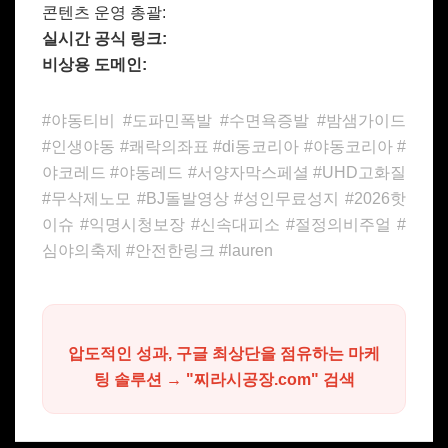
콘텐츠 운영 총괄:
실시간 공식 링크:
비상용 도메인:
#야동티비 #도파민폭발 #수면욕증발 #밤샘가이드
#인생야동 #쾌락의좌표 #di동코리아 #야동코리아 #
야코레드 #야동레드 #서양자막스페셜 #UHD고화질
#무삭제노모 #BJ돌발영상 #성인무료성지 #2026핫
이슈 #익명시청보장 #신속대피소 #절정의비주얼 #
심야의축제 #안전한링크 #lauren
압도적인 성과, 구글 최상단을 점유하는 마케
팅 솔루션 → "찌라시공장.com" 검색