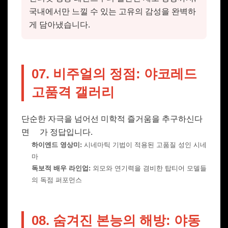
국내에서만 느낄 수 있는 고유의 감성을 완벽하
게 담아냈습니다.
07. 비주얼의 정점: 야코레드
고품격 갤러리
단순한 자극을 넘어선 미학적 즐거움을 추구하신다
면
가 정답입니다.
하이엔드 영상미:
시네마틱 기법이 적용된 고품질 성인 시네
마
독보적 배우 라인업:
외모와 연기력을 겸비한 탑티어 모델들
의 독점 퍼포먼스
08. 숨겨진 본능의 해방: 야동