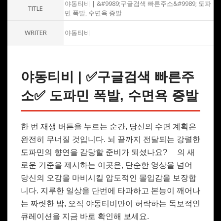
야동티비 | &#9989;구글검색 빠른주소&#9989; 도파
TITLE
민 폭발, 수면욕 증발
WRITER
야동티비
야동티비 | ✅구글검색 빠른주
소✅ 도파민 폭발, 수면욕 증발
한 번 재생 버튼을 누르는 순간, 당신의 수면 계획은
완전히 무너질 것입니다. 뇌 끝까지 전달되는 강렬한
도파민의 향연을 감당할 준비가 되셨나요?
의 새
로운 기준을 제시하는 이곳은, 단순한 영상을 넘어
당신의 오감을 마비시킬 압도적인 몰입감을 보장합
니다. 지루한 일상을 단번에 타파하고 본능이 깨어나
는 짜릿한 밤, 오직 야동티비만이 허락하는 독보적인
큐레이션을 지금 바로 확인해 보세요.