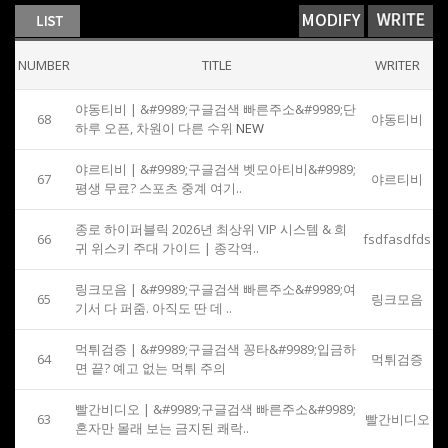
NUMBER
TITLE
WRITER
야동티비 | &#9989;구글검색 빠른주소&#9989;단
68
야동티비
하루 오픈, 차원이 다른 수위
NEW
야르티비 | &#9989;구글검색 벳모아티비&#9989;
67
야르티비
평생 무료? 스포츠 중계 여기..
종로 하이퍼블릭 2026년 최상위 VIP 시스템 & 희
66
fsdfasdfds
귀 위스키 주대 가이드 | 종각역..
링크모음 | &#9989;구글검색 빠른주소&#9989;여
65
링크모음
기서 다 퍼줌. 아직도 딴 데 ..
먹튀검증 | &#9989;구글검색 꽁타&#9989;입금하
64
먹튀검증
면 끝? 예고 없는 먹튀 주의
빨간비디오 | &#9989;구글검색 빠른주소&#9989;
63
빨간비디오
혼자만 몰래 보는 금지된 쾌락..