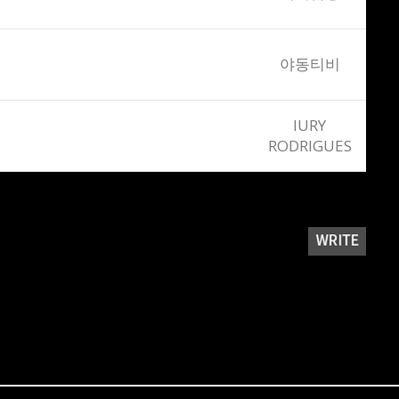
야동티비
IURY
RODRIGUES