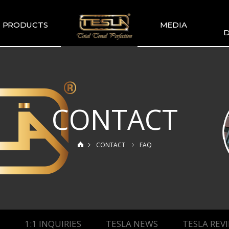
PRODUCTS
MEDIA
D
TESLA
TESLA GALLERY
WIR
COMMENDATION
TESLA YOUTUBE
GUITAR PICKUP
SETS
CONTACT
TESLA GUITAR
HUMBUCKER
TESLA GUITAR
CONTACT
FAQ
SINGLE TYPE
SLA BASS PICKUP
ESLA-XT SERIES
TESLA MERCH
ESLA ACOUSTIC
SINGLE & DUAL
1:1 INQUIRIES
TESLA NEWS
TESLA REV