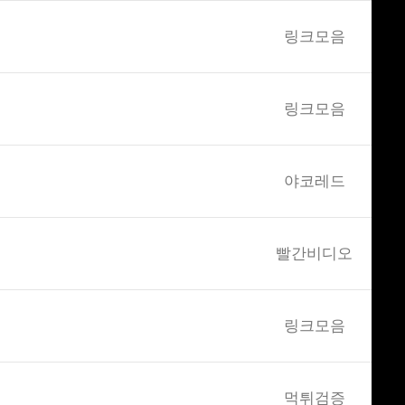
링크모음
링크모음
야코레드
빨간비디오
링크모음
먹튀검증