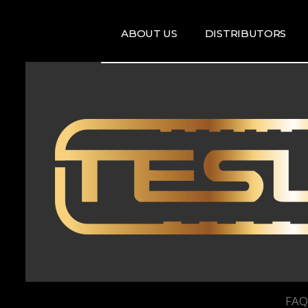
ABOUT US
DISTRIBUTORS
ARTISTS
DISRTIBUTORS
RE
MAP
TE
T
T
FAQ