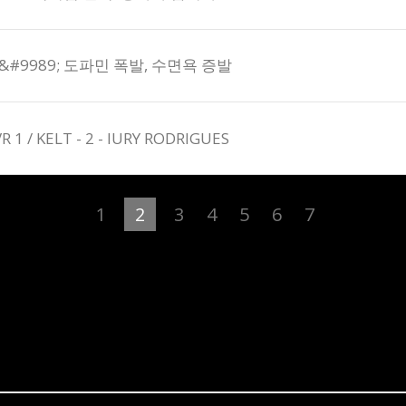
#9989; 도파민 폭발, 수면욕 증발
VR 1 / KELT - 2 - IURY RODRIGUES
1
2
3
4
5
6
7