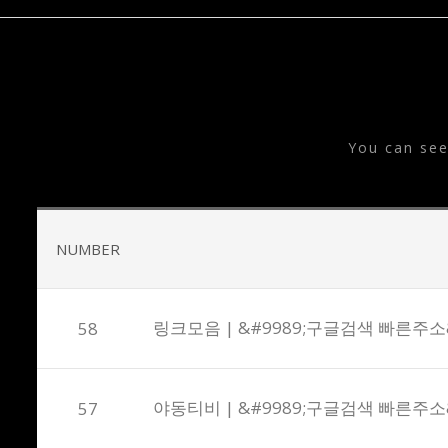
T
You can se
NUMBER
링크모음 | &#9989;구글검색 빠른주소&
58
야동티비 | &#9989;구글검색 빠른주소&
57