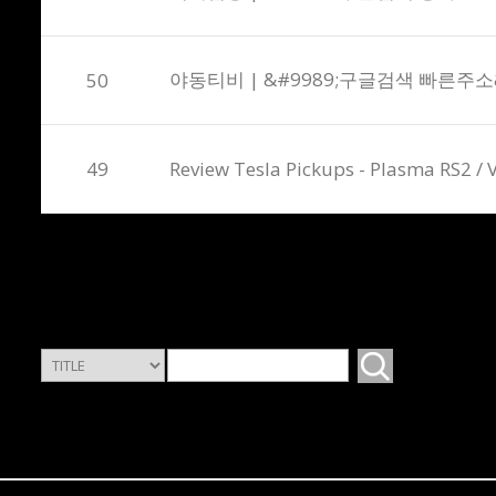
야동티비 | &#9989;구글검색 빠른주소&
50
49
Review Tesla Pickups - Plasma RS2 / 